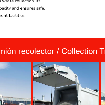
waste collection. Its
acity and ensures safe,
nt facilities.
ión recolector / Collection 